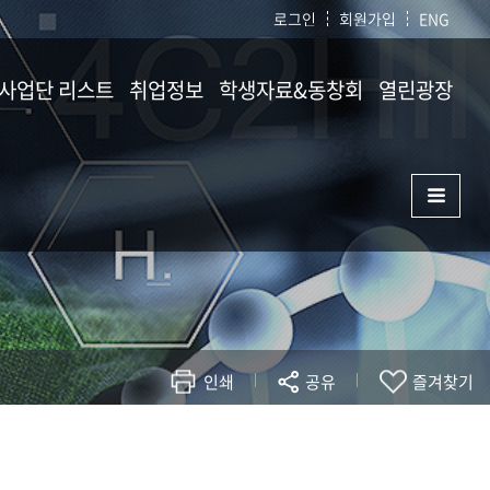
로그인
회원가입
ENG
/사업단 리스트
취업정보
학생자료&동창회
열린광장
프로그램
학생활동
공지사항
채용공고 · 추천
동창회소개
자유게시판
대외활동
소식지
졸업생 취업처
농생대 홍보
자료실
농생대 화보
관련사이트
통합자료실
자랑스러운 농생
인쇄
공유
교직원건의함
즐겨찾기
대관신청
현재 페이지를 즐겨찾는 메뉴로