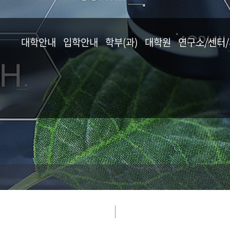
대학안내
입학안내
학부(과)
대학원
연구소/센터
학장 인사말
입학안내
응용식물학과
일반대학원
연구소
교육목표 및 추진방향
원예생명공학과
농생명산업대학원
센터
연혁
응용생물학과
식물방역대학원
사업단
교수진 소개
산림자원학과
교무 · 학사지원
임산공학과
협정 체결 현황
농생명화학과
오시는 길
식품공학과
분자생명공학과
동물자원학부
조경학과
농업경제학과