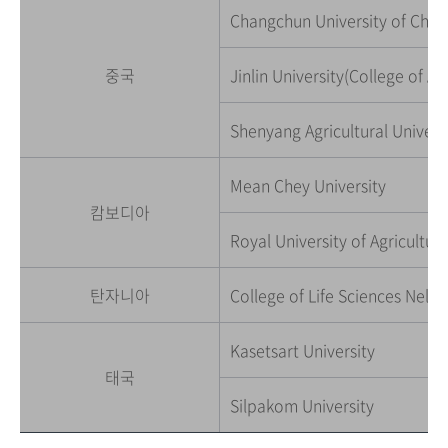
Changchun University of Chin
중국
Jinlin University(College of Ag
Shenyang Agricultural Univers
Mean Chey University
캄보디아
Royal University of Agricultur
탄자니아
College of Life Sciences Nels
Kasetsart University
태국
Silpakom University