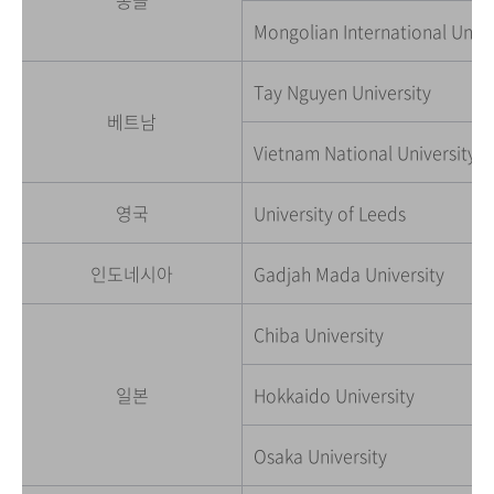
몽골
Mongolian International Unive
Tay Nguyen University
베트남
Vietnam National University of
영국
University of Leeds
인도네시아
Gadjah Mada University
Chiba University
일본
Hokkaido University
Osaka University