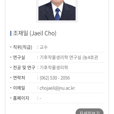
조재일 (Jaeil Cho)
직위(직급)
교수
연구실
기후작물생리학 연구실 (농4호관
331-1호)
전공 및 연구
기후작물생리학
연락처
(062) 530 - 2056
이메일
chojaeil@jnu.ac.kr
홈페이지
-
자세히보기