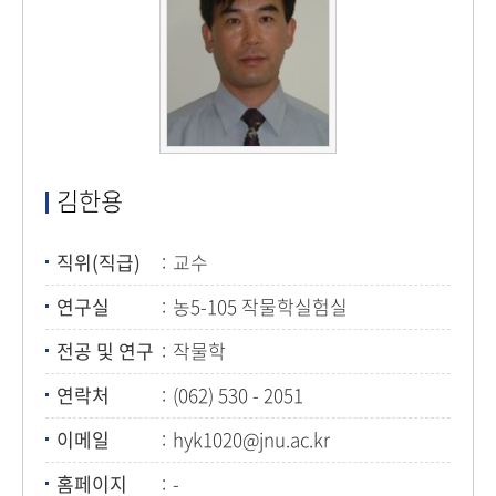
김한용
직위(직급)
교수
연구실
농5-105 작물학실험실
전공 및 연구
작물학
연락처
(062) 530 - 2051
이메일
hyk1020@jnu.ac.kr
홈페이지
-