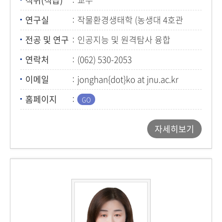
연구실
작물환경생태학 (농생대 4호관
230호)
전공 및 연구
인공지능 및 원격탐사 융합
작물모델링
연락처
(062) 530-2053
이메일
jonghan{dot}ko at jnu.ac.kr
홈페이지
자세히보기