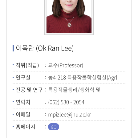
이옥란 (Ok Ran Lee)
직위(직급)
교수(Professor)
연구실
농4-218 특용작물학실험실(Agrl
Bldg. No.4 Room 216)
전공 및 연구
특용작물생리/생화학 및
기능성물질공학(Special crop
연락처
(062) 530 - 2054
physiology/biochemistry &
functional metabolites
이메일
mpizlee@jnu.ac.kr
engineering)
홈페이지