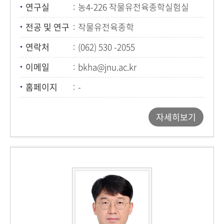
연구실
농4-226 작물유전육종학실험실
전공 및 연구
작물유전육종학
연락처
(062) 530 -2055
이메일
bkha@jnu.ac.kr
홈페이지
-
자세히보기