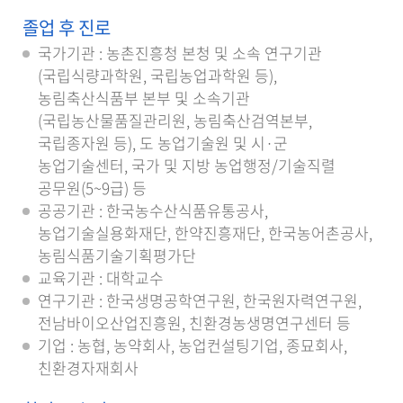
졸업 후 진로
국가기관 : 농촌진흥청 본청 및 소속 연구기관
(국립식량과학원, 국립농업과학원 등),
농림축산식품부 본부 및 소속기관
(국립농산물품질관리원, 농림축산검역본부,
국립종자원 등), 도 농업기술원 및 시·군
농업기술센터, 국가 및 지방 농업행정/기술직렬
공무원(5~9급) 등
공공기관 : 한국농수산식품유통공사,
농업기술실용화재단, 한약진흥재단, 한국농어촌공사,
농림식품기술기획평가단
교육기관 : 대학교수
연구기관 : 한국생명공학연구원, 한국원자력연구원,
전남바이오산업진흥원, 친환경농생명연구센터 등
기업 : 농협, 농약회사, 농업컨설팅기업, 종묘회사,
친환경자재회사