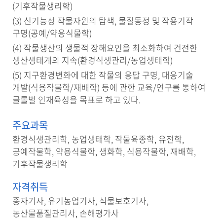
(기후작물생리학)
(3) 신기능성 작물자원의 탐색, 물질동정 및 작용기작
구명(공예/약용식물학)
(4) 작물생산의 생물적 장해요인을 최소화하여 건전한
생산생태계의 지속(환경식생관리/농업생태학)
(5) 지구환경변화에 대한 작물의 응답 구명, 대응기술
개발(식용작물학/재배학) 등에 관한 교육/연구를 통하여
글롤벌 인재육성을 목표로 하고 있다.
주요과목
환경식생관리학, 농업생태학, 작물육종학, 유전학,
공예작물학, 약용식물학, 생화학, 식용작물학, 재배학,
기후작물생리학
자격취득
종자기사, 유기농업기사, 식물보호기사,
농산물품질관리사, 손해평가사