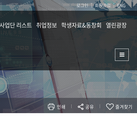
로그인
회원가입
ENG
/사업단 리스트
취업정보
학생자료&동창회
열린광장
프로그램
학생활동
공지사항
채용공고 · 추천
동창회소개
자유게시판
대외활동
소식지
졸업생 취업처
농생대 홍보
자료실
농생대 화보
관련사이트
통합자료실
자랑스러운 농생
인쇄
공유
교직원건의함
즐겨찾기
대관신청
현재 페이지를 즐겨찾는 메뉴로