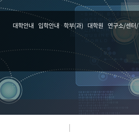
대학안내
입학안내
학부(과)
대학원
연구소/센터
학장 인사말
입학안내
응용식물학과
일반대학원
연구소
교육목표 및 추진방향
원예생명공학과
농생명산업대학원
센터
연혁
응용생물학과
식물방역대학원
사업단
교수진 소개
산림자원학과
교무 · 학사지원
임산공학과
협정 체결 현황
농생명화학과
오시는 길
식품공학과
분자생명공학과
동물자원학부
조경학과
농업경제학과