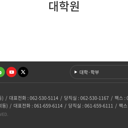
대학원
바이오에너지공학과
지역·
바이오시스템공학과
융합바이오시스템기계공
학과
대학·학부
동)
/
대표전화 : 062-530-5114
/
당직실 : 062-530-1167
/
팩스 : 
덕동)
/
대표전화 : 061-659-6114
/
당직실 : 061-659-6111
/
팩스 
VED.