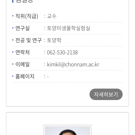
직위(직급)
교수
연구실
토양미생물학실험실
전공 및 연구
토양학
연락처
062-530-2138
이메일
kimkil@chonnam.ac.kr
홈페이지
-
자세히보기