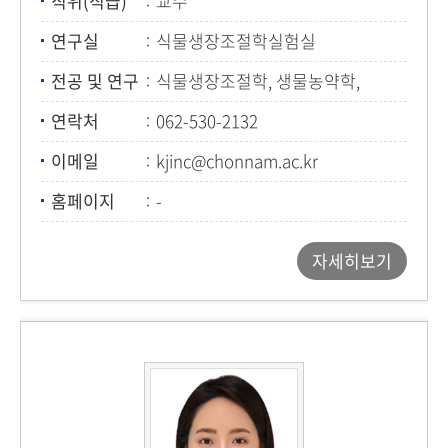
직위(직급)
교수
연구실
식물생장조절학실험실
전공 및 연구
식물생장조절학, 생물농약학,
천연물학
연락처
062-530-2132
이메일
kjinc@chonnam.ac.kr
홈페이지
-
자세히보기