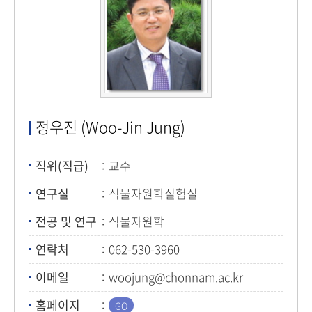
정우진 (Woo-Jin Jung)
직위(직급)
교수
연구실
식물자원학실험실
전공 및 연구
식물자원학
연락처
062-530-3960
이메일
woojung@chonnam.ac.kr
홈페이지