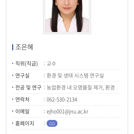
조은혜
직위(직급)
교수
연구실
환경 및 생태 시스템 연구실
전공 및 연구
농업환경 내 오염물질 제거, 환경
오염물질의 생태독성 평가
연락처
062-530-2134
이메일
ejho001@jnu.ac.kr
홈페이지