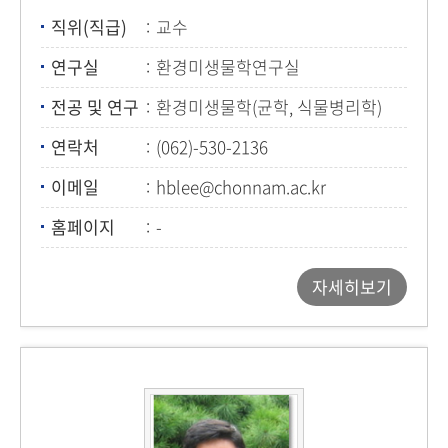
직위(직급)
교수
연구실
환경미생물학연구실
전공 및 연구
환경미생물학(균학, 식물병리학)
연락처
(062)-530-2136
이메일
hblee@chonnam.ac.kr
홈페이지
-
자세히보기