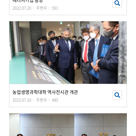
에너지기업 탐방
2022.07.20
주현우
591
농업생명과학대학 역사전시관 개관
2022.07.20
주현우
485