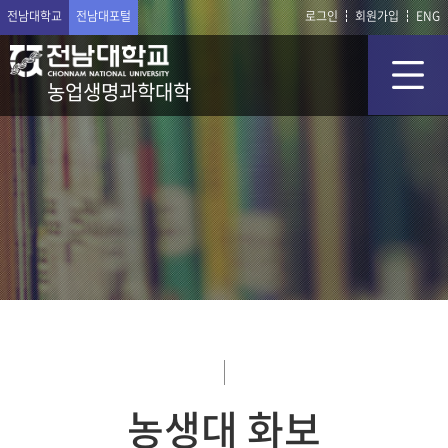
전남대학교
전남대포털
로그인
회원가입
ENG
농업생명과학대학
농생대 화보