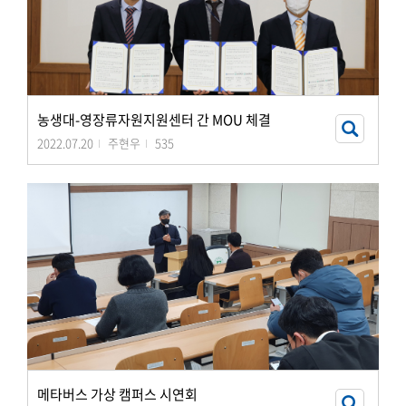
농생대-영장류자원지원센터 간 MOU 체결
2022.07.20
주현우
535
메타버스 가상 캠퍼스 시연회