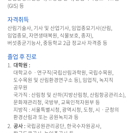
(GIS) 등
자격취득
산림기술사, 기사 및 산업기사, 임업종묘기사(산림,
임업종묘, 자연생태복원, 식물보호, 종자),
버섯종균기능사, 중등학교 2급 정교사 자격증 등
졸업 후 진로
대학원 :
대학교수ㆍ연구직(국립산림과학원, 국립수목원,
도수목원 및 산림환경연구소 등), 임업직, 녹지직
공무원
국가직 : 산림청 및 산하(지방산림청, 산림항공관리소),
문화재관리청, 국방부, 교육인적자원부 등
지방직 : 서울특별시청, 광역시청, 도청, 시ㆍ군청의
환경산림과 또는 공원녹지과 등
공사 :
국립공원관리공단, 한국수자원공사,