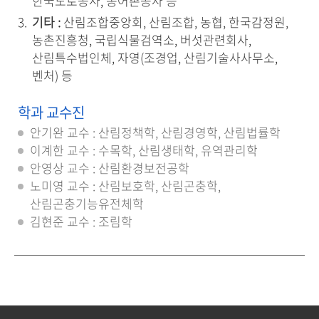
한국도로공사, 농어촌공사 등
기타 :
산림조합중앙회, 산림조합, 농협, 한국감정원,
농촌진흥청, 국립식물검역소, 버섯관련회사,
산림특수법인체, 자영(조경업, 산림기술사사무소,
벤처) 등
학과 교수진
안기완 교수 : 산림정책학, 산림경영학, 산림법률학
이계한 교수 : 수목학, 산림생태학, 유역관리학
안영상 교수 : 산림환경보전공학
노미영 교수 : 산림보호학, 산림곤충학,
산림곤충기능유전체학
김현준 교수 : 조림학