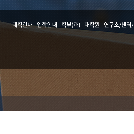
대학안내
입학안내
학부(과)
대학원
연구소/센터
학장 인사말
입학안내
응용식물학과
일반대학원
연구소
교육목표 및 추진방향
원예생명공학과
농생명산업대학원
센터
연혁
응용생물학과
식물방역대학원
사업단
교수진 소개
산림자원학과
교무 · 학사지원
임산공학과
협정 체결 현황
농생명화학과
오시는 길
식품공학과
분자생명공학과
동물자원학부
조경학과
농업경제학과