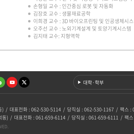
손형일 교수 : 인간중심 로봇 및 자동화
김장호 교수 : 생물재료공학
이희경 교수 : 3D 바이오프린팅 및 인공생체시
오주선 교수 : 노외기계설계 및 토양기계시스템
김지태 교수: 지형역학
대학·학부
동)
/
대표전화 : 062-530-5114
/
당직실 : 062-530-1167
/
팩스 : 
덕동)
/
대표전화 : 061-659-6114
/
당직실 : 061-659-6111
/
팩스 
VED.