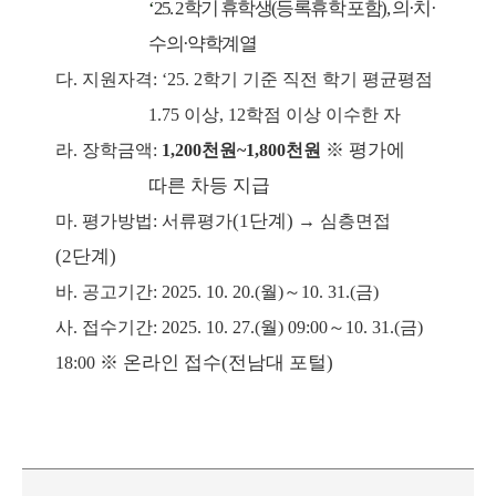
‘
25. 2
학기 휴학생
(
등록휴학 포함
),
의
·
치
·
수의
·
약학계열
다
.
지원자격
: ‘25. 2
학기 기준 직전 학기 평균평점
1.75
이상
, 12
학점 이상 이수한 자
※
평가에
라
.
장학금액
:
1,200
천원
~
1,800
천원
따른 차등 지급
(1
단계
)
마
.
평가방법
:
서류평가
→
심층면접
(2
단계
)
바
.
공고기간
: 2025. 10. 20.(
월
)
～
10. 31.(
금
)
사
.
접수기간
: 2025. 10. 27.(
월
) 09:00
～
10. 31.(
금
)
※
온라인 접수
(
전남대 포털
)
18:00